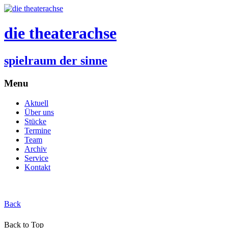
die theaterachse
spielraum der sinne
Menu
Aktuell
Über uns
Stücke
Termine
Team
Archiv
Service
Kontakt
Back
Back to Top