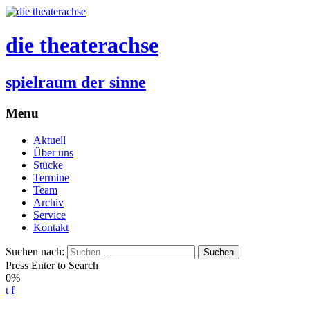
die theaterachse
spielraum der sinne
Menu
Aktuell
Über uns
Stücke
Termine
Team
Archiv
Service
Kontakt
Suchen nach:
Press Enter to Search
0%
t
f