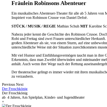
Fräulein Robinsons Abenteuer
Ein musikalisches Abenteuer-Theater für alle ab 5 Jahren von 
Inspiriert von Robinson Crusoe von Daniel Defoè.
STÜCK / MUSIK / REGIE
Mathias Schuh
MIT
Karoline Sc
Nahezu jeder kennt die Geschichte des Robinson Crusoe. Doch 
Robi und Freitag sind zwei Frauen unterschiedlicher Herkunft.
großen Abenteuer als sie, von einem Sturm, auf eine unbewohnte 
unterschiedliche Weise mit der Situation zurechtkommen musst
Mit viel Humor und Einfühlungsvermögen taucht man in ihre 
Erkenntnis, dass man Zweifel überwinden und miteinander mehr
anhält. Auch wenn ihre Wege nach der Rettung auseinandergeh
Der theaterachse gelingt es immer wieder mit ihren musikalische
zu verzaubern.
Previous
Next
Der Froschkönig
Der Froschkönig
ab 4 Jahren, Am Spielplan, Kinder- und Jugendtheater
+