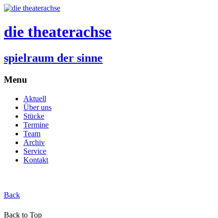
die theaterachse
spielraum der sinne
Menu
Aktuell
Über uns
Stücke
Termine
Team
Archiv
Service
Kontakt
Back
Back to Top