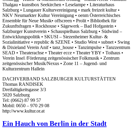
Thalgau • kunstbox Seekirchen • Leselampe • Literaturhaus
Salzburg • Lungauer Kulturvereinigung • mark freizeit kultur •
NKV Neumarkter Kultur Vereinigung • oenm Österreichisches
Ensemble für Neue Musik• offscreen • Prolit • Bibliothek für
Zukunftsfragen • Rockhouse • Sägewerk – Bad Hofgastein •
Salzburger Kunstverein • Schauspielhaus Salzburg • Südwind –
Entwicklungspolitik • SKUSI – Siezenheimer Kultur- &
Sozialinitiative • republic & SZENE • Studio West • subnet • Swing
& Dixieland Verein Anif • tanz_house • Tanzimpulse • Tanzzentrum
SEAD • Theaterachse • Theater ecce • Theater YBY • Toihaus •
Verein Insel /Förderung zeitgenössischer Folkmusik • Zentrum
zeitgenössischer Musik/Nexus • Zone 11 – Jugend- und
Kulturzentrum Hallein
DACHVERBAND SALZBURGER KULTURSTÄTTEN
Thomas RANDISEK
Dreifaltigkeitsgasse 3/3
5020 Salzburg
Tel: (0662) 87 99 57
Mobil: 0650 – 970 29 08
http://www.kultur.or.at
Ein Hauch von Berlin in der Stadt