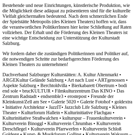
Bestehende und neue Einrichtungen, künstlerische Produktion, wie
die Möglichkeit diese adäquat zu präsentieren sind für die kulturelle
Vielfalt gleichermaßen bedeutend. Nach dem schmerzlichen Ende
der Spielstätte Metropolis (des Kleinen Theaters) hoffen wir, dass
die verantwortlichen PolitikerInnen hier keine Schließung auf Raten
vollziehen. Der Erhalt und die Förderung des Kleinen Theaters ist
eine wichtige Entscheidung zur Unterstützung der Kulturstadt
Salzburg.
Wir fordern daher die zuständigen Politikerinnen und Politiker auf,
die notwendigen Schritte zur bedarfsgerechten Förderung des
Kleinen Theaters zu unternehmen!
Dachverband Salzburger Kulturstätten: A. Kultur Altenmarkt •
ARGEKultur Gelände Salzburg • Art nach Lust • ARTgenossen •
Aspekte Salzburg • Berchtoldvilla • Bierkabarett Obertrum • bodi
end sole • brucKULTUR • Filmkulturzentrum Das KINO • Das
Zentrum Radstadt • endsemble3 • erostepost • Freunde der
Kleinkunst/Zell am See • Galerie 5020 • Galerie Fotohof • goldextra
• Initiative Architektur • JazzIT• Jazzclub Life Salzburg • Kleines
Theater • Kulturforum Hallein • Kulturinitiative Flachgau •
Kulturinitiative Straßwalchen • kulturspur – Frauenkulturverein •
Kulturverein Binoggl • Kulturverein Chrumbas • Kulturverein
Dreschflegel • Kulturverein Pfarrwerfen • Kulturverein Schloß
Goldegg • Kunst- & Musikforum Golling • Kulturverein Wakuum –