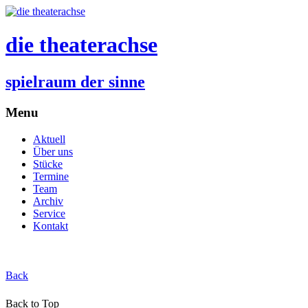
die theaterachse
spielraum der sinne
Menu
Aktuell
Über uns
Stücke
Termine
Team
Archiv
Service
Kontakt
Back
Back to Top