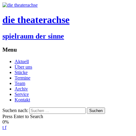
die theaterachse
spielraum der sinne
Menu
Aktuell
Über uns
Stücke
Termine
Team
Archiv
Service
Kontakt
Suchen nach:
Press Enter to Search
0%
t
f