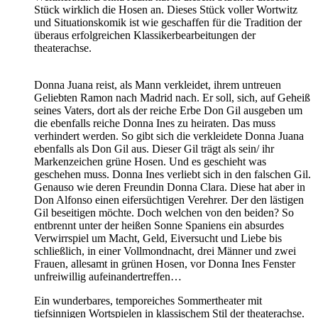
Stück wirklich die Hosen an. Dieses Stück voller Wortwitz
und Situationskomik ist wie geschaffen für die Tradition der
überaus erfolgreichen Klassikerbearbeitungen der
theaterachse.
Donna Juana reist, als Mann verkleidet, ihrem untreuen
Geliebten Ramon nach Madrid nach. Er soll, sich, auf Geheiß
seines Vaters, dort als der reiche Erbe Don Gil ausgeben um
die ebenfalls reiche Donna Ines zu heiraten. Das muss
verhindert werden. So gibt sich die verkleidete Donna Juana
ebenfalls als Don Gil aus. Dieser Gil trägt als sein/ ihr
Markenzeichen grüne Hosen. Und es geschieht was
geschehen muss. Donna Ines verliebt sich in den falschen Gil.
Genauso wie deren Freundin Donna Clara. Diese hat aber in
Don Alfonso einen eifersüchtigen Verehrer. Der den lästigen
Gil beseitigen möchte. Doch welchen von den beiden? So
entbrennt unter der heißen Sonne Spaniens ein absurdes
Verwirrspiel um Macht, Geld, Eiversucht und Liebe bis
schließlich, in einer Vollmondnacht, drei Männer und zwei
Frauen, allesamt in grünen Hosen, vor Donna Ines Fenster
unfreiwillig aufeinandertreffen…
Ein wunderbares, temporeiches Sommertheater mit
tiefsinnigen Wortspielen in klassischem Stil der theaterachse.