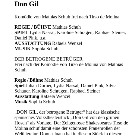
Don Gil
Komödie von Mathias Schuh frei nach Tirso de Molina
REGIE / BÜHNE
Mathias Schuh
SPIEL
Lydia Nassal, Karoline Schragen, Raphael Steiner,
Daniel Pink, u.a.
AUSSTATTUNG
Rafaela Wenzel
MUSIK
Sophia Schuh
DER BETROGENE BETRÜGER
Frei nach der Komödie von Tirso de Molina von Mathias
Schuh
Regie / Bühne
Mathias Schuh
Spiel
Julian Dorner, Lydia Nassal, Daniel Pink, Silvia
Schauer, Karoline Schragen, Raphael Steiner
Ausstattung
Rafaela Wenzel
Musik
Sophia Schuh
„DON GIL, der betrogene Betrüger“ hat das klassische
spanisches Volkstheaterstück „Don Gil von den grünen
Hosen“ als Vorlage. Der Zeitgenosse Shakespeares Tirso de
Molina schuf damit eine der schönsten Frauenrollen der
Weltliteratur. Donna Juana hat in diesem Stück in diesem