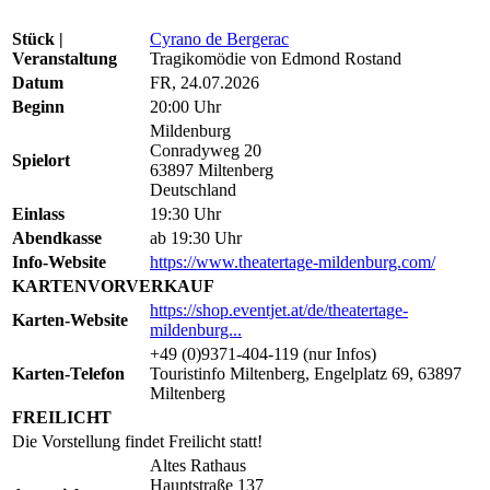
Stück |
Cyrano de Bergerac
Veranstaltung
Tragikomödie von Edmond Rostand
Datum
FR, 24.07.2026
Beginn
20:00 Uhr
Mildenburg
Conradyweg 20
Spielort
63897 Miltenberg
Deutschland
Einlass
19:30 Uhr
Abendkasse
ab 19:30 Uhr
Info-Website
https://www.theatertage-mildenburg.com/
KARTENVORVERKAUF
https://shop.eventjet.at/de/theatertage-
Karten-Website
mildenburg...
+49 (0)9371-404-119 (nur Infos)
Karten-Telefon
Touristinfo Miltenberg, Engelplatz 69, 63897
Miltenberg
FREILICHT
Die Vorstellung findet Freilicht statt!
Altes Rathaus
Hauptstraße 137