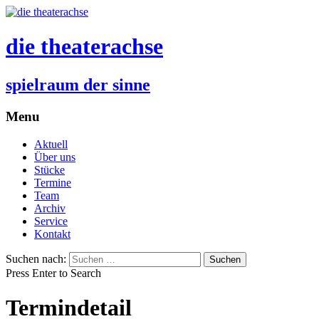
die theaterachse
spielraum der sinne
Menu
Aktuell
Über uns
Stücke
Termine
Team
Archiv
Service
Kontakt
Suchen nach:
Press Enter to Search
Termindetail