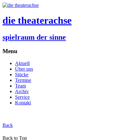
die theaterachse
spielraum der sinne
Menu
Aktuell
Über uns
Stücke
Termine
Team
Archiv
Service
Kontakt
Back
Back to Top