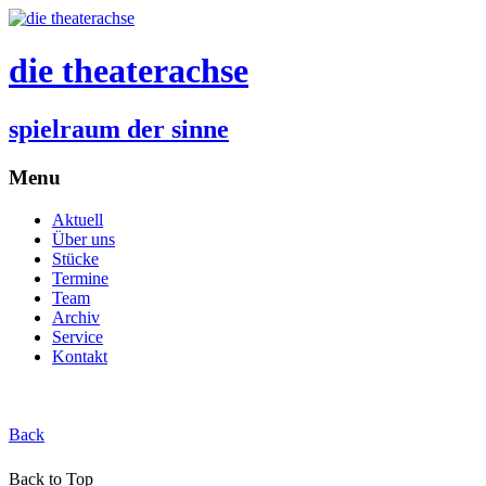
die theaterachse
spielraum der sinne
Menu
Aktuell
Über uns
Stücke
Termine
Team
Archiv
Service
Kontakt
Back
Back to Top