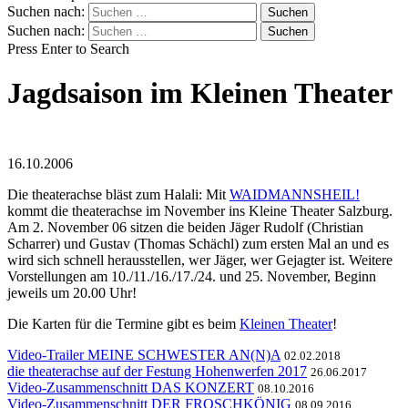
Suchen nach:
Suchen nach:
Press Enter to Search
Jagdsaison im Kleinen Theater
16.10.2006
Die theaterachse bläst zum Halali: Mit
WAIDMANNSHEIL!
kommt die theaterachse im November ins Kleine Theater Salzburg.
Am 2. November 06 sitzen die beiden Jäger Rudolf (Christian
Scharrer) und Gustav (Thomas Schächl) zum ersten Mal an und es
wird sich schnell herausstellen, wer Jäger, wer Gejagter ist. Weitere
Vorstellungen am 10./11./16./17./24. und 25. November, Beginn
jeweils um 20.00 Uhr!
Die Karten für die Termine gibt es beim
Kleinen Theater
!
Video-Trailer MEINE SCHWESTER AN(N)A
02.02.2018
die theaterachse auf der Festung Hohenwerfen 2017
26.06.2017
Video-Zusammenschnitt DAS KONZERT
08.10.2016
Video-Zusammenschnitt DER FROSCHKÖNIG
08.09.2016