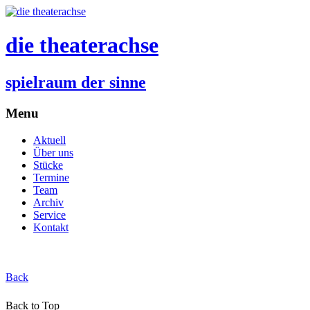
die theaterachse
spielraum der sinne
Menu
Aktuell
Über uns
Stücke
Termine
Team
Archiv
Service
Kontakt
Back
Back to Top