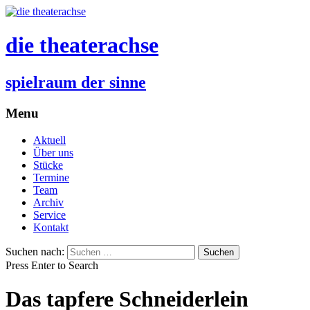
die theaterachse
spielraum der sinne
Menu
Aktuell
Über uns
Stücke
Termine
Team
Archiv
Service
Kontakt
Suchen nach:
Press Enter to Search
Das tapfere Schneiderlein