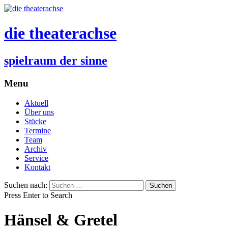
die theaterachse
spielraum der sinne
Menu
Aktuell
Über uns
Stücke
Termine
Team
Archiv
Service
Kontakt
Suchen nach:
Press Enter to Search
Hänsel & Gretel