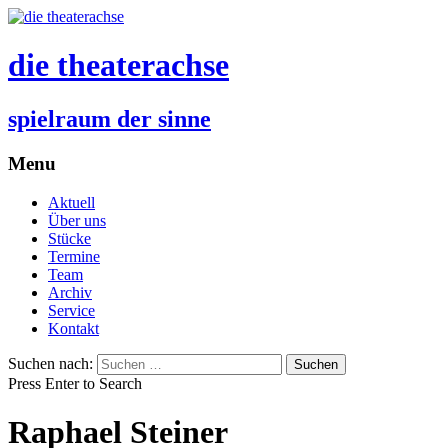
die theaterachse
spielraum der sinne
Menu
Aktuell
Über uns
Stücke
Termine
Team
Archiv
Service
Kontakt
Suchen nach:
Press Enter to Search
Raphael Steiner